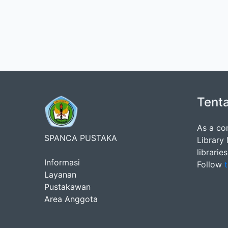
Tent
As a co
SPANCA PUSTAKA
Library
librarie
Informasi
Follow
t
Layanan
Pustakawan
Area Anggota