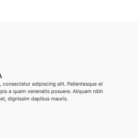
A
 consectetur adipiscing elit. Pellentesque et
rpis a quam venenatis posuere. Aliquam nibh
met, dignissim dapibus mauris.