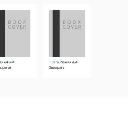
ita rakyat
Indara Pitaraa dab
ggarai
Siraapare